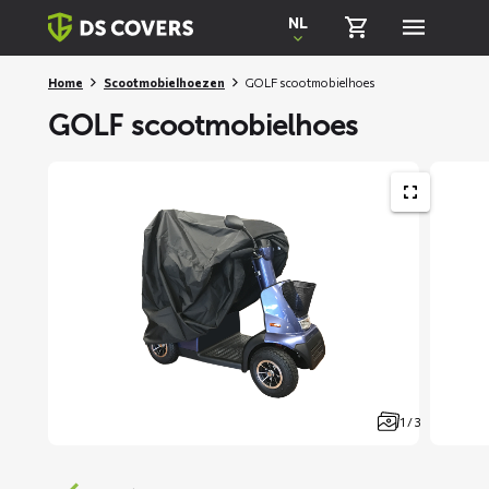
Skiplinks
NL
Home
Scootmobielhoezen
GOLF scootmobielhoes
GOLF scootmobielhoes
1 / 3