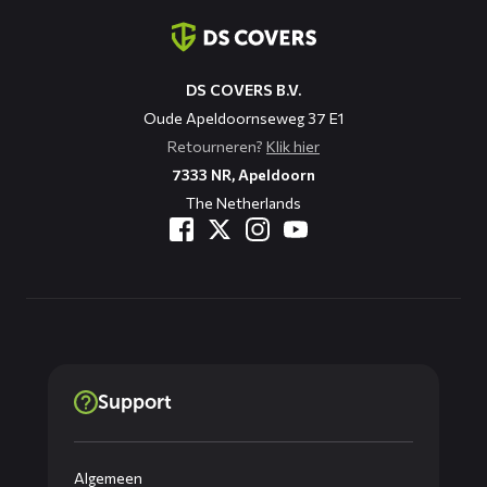
informatie
DS COVERS B.V.
Oude Apeldoornseweg 37 E1
Retourneren?
Klik hier
7333 NR, Apeldoorn
The Netherlands
Support
Algemeen