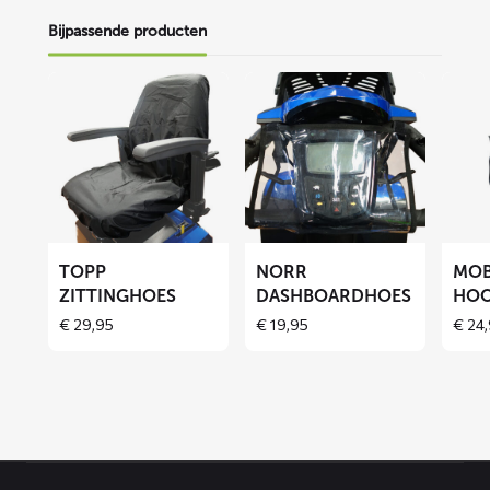
Bijpassende producten
Lees
Lees
Lees
meer
meer
meer
over
over
over
TOPP
NORR
MOBB
zittinghoes
dashboardhoes
hoofd
TOPP
NORR
MO
ZITTINGHOES
DASHBOARDHOES
HOO
€
29,95
€
19,95
€
24,
Contact