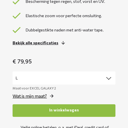
Bescherming tegen regen, stof, vorst en UV.
Elastische zoom voor perfecte omsluiting.
Dubbelgestikte naden met anti-water tape.
Bekijk alle specificaties
€
79,95
Maat voor EXCEL GALAXY 2
Wat is mijn maat?
In winkelwagen
Veilig online betalen, o.a. met iDeal, credit card of