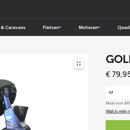
 & Caravans
Fietsen
Motoren
Quads
GOLF
€
79,9
Maat voor AF
Wat is mijn