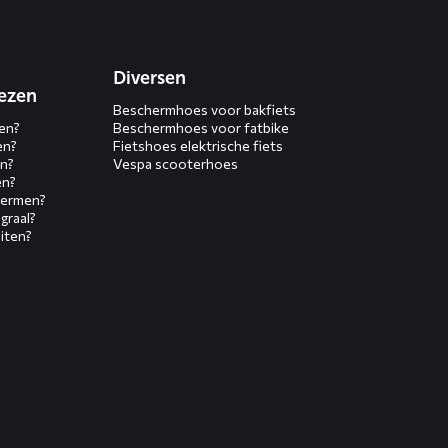
Diversen
ezen
Beschermhoes voor bakfiets
en?
Beschermhoes voor fatbike
en?
Fietshoes elektrische fiets
n?
Vespa scooterhoes
en?
hermen?
graal?
iten?