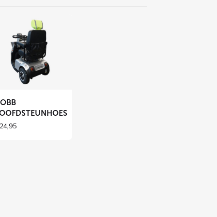
s
er
r
BB
fdsteunhoes
OBB
OOFDSTEUNHOES
24,95