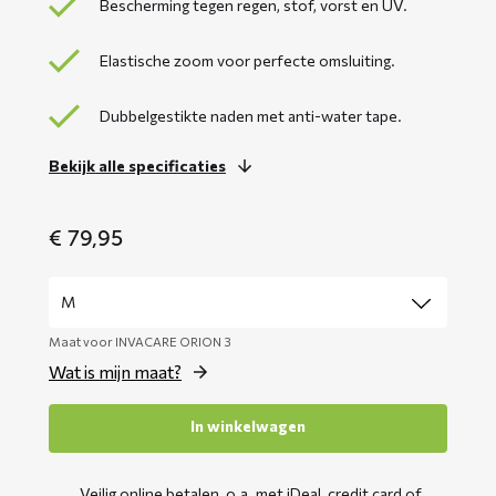
Bescherming tegen regen, stof, vorst en UV.
Elastische zoom voor perfecte omsluiting.
Dubbelgestikte naden met anti-water tape.
Bekijk alle specificaties
€
79,95
Maat voor INVACARE ORION 3
Wat is mijn maat?
In winkelwagen
Veilig online betalen, o.a. met iDeal, credit card of