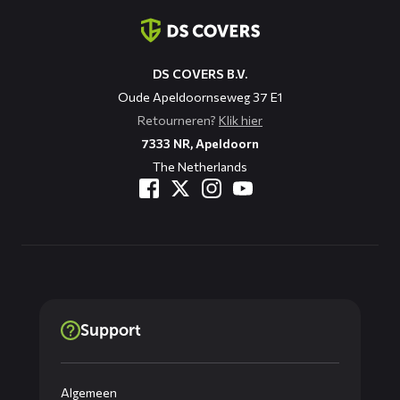
informatie
DS COVERS B.V.
Oude Apeldoornseweg 37 E1
Retourneren?
Klik hier
7333 NR, Apeldoorn
The Netherlands
Support
Algemeen