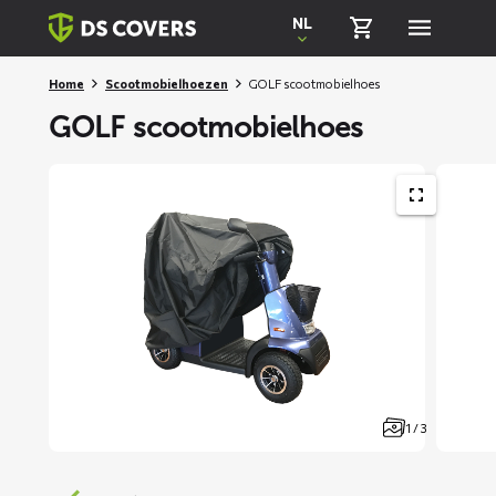
Skiplinks
NL
Home
Scootmobielhoezen
GOLF scootmobielhoes
GOLF scootmobielhoes
1 / 3