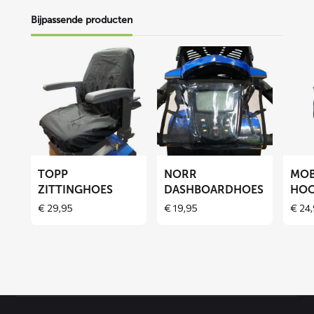
Bijpassende producten
Lees
Lees
Lees
meer
meer
meer
over
over
over
TOPP
NORR
MOBB
zittinghoes
dashboardhoes
hoofd
TOPP
NORR
MO
ZITTINGHOES
DASHBOARDHOES
HOO
€
29,95
€
19,95
€
24,
Contact