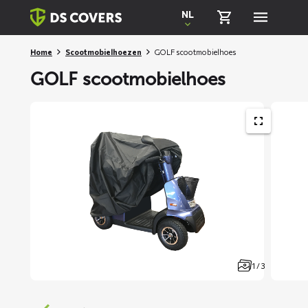
Skiplinks
NL
Home
Scootmobielhoezen
GOLF scootmobielhoes
GOLF scootmobielhoes
1 / 3