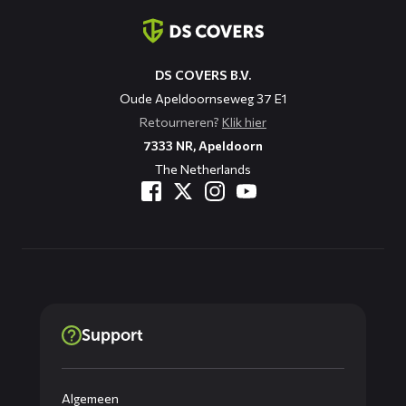
informatie
DS COVERS B.V.
Oude Apeldoornseweg 37 E1
Retourneren?
Klik hier
7333 NR, Apeldoorn
The Netherlands
Support
Algemeen