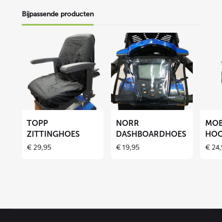
Bijpassende producten
Lees
Lees
Lees
meer
meer
meer
over
over
over
TOPP
NORR
MOBB
zittinghoes
dashboardhoes
hoofd
TOPP
NORR
MO
ZITTINGHOES
DASHBOARDHOES
HOO
€
29,95
€
19,95
€
24,
Contact