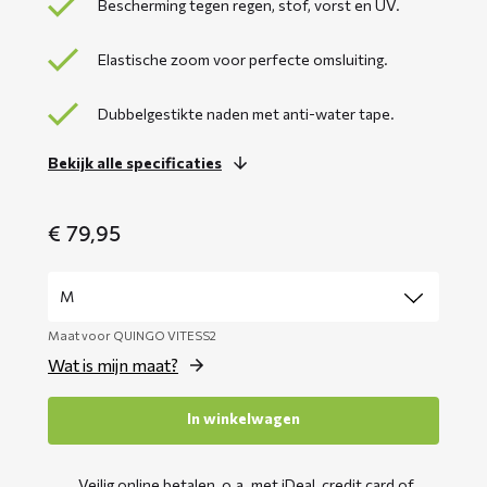
Bescherming tegen regen, stof, vorst en UV.
Elastische zoom voor perfecte omsluiting.
Dubbelgestikte naden met anti-water tape.
Bekijk alle specificaties
€
79,95
Maat voor QUINGO VITESS2
Wat is mijn maat?
In winkelwagen
Veilig online betalen, o.a. met iDeal, credit card of