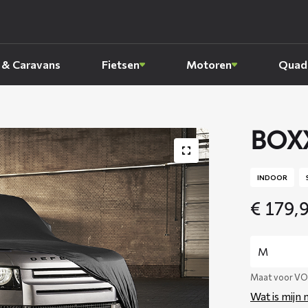
 & Caravans
Fietsen
Motoren
Quads
BOXX
INDOOR
€
179,
Maat voor VO
Wat is mijn