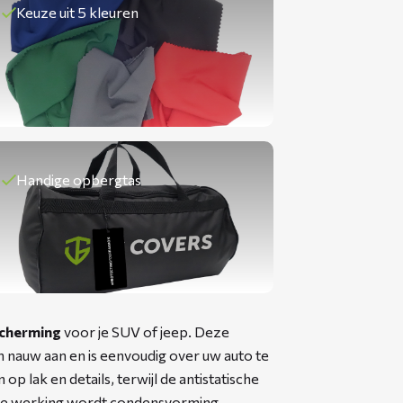
Keuze uit 5 kleuren
Handige opbergtas
scherming
voor je SUV of jeep. Deze
en nauw aan en is eenvoudig over uw auto te
p lak en details, terwijl de antistatische
nde werking wordt condensvorming