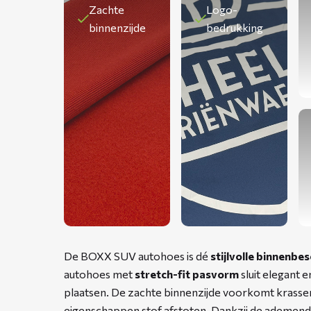
Zachte
Logo-
binnenzijde
bedrukking
De BOXX SUV autohoes is dé
stijlvolle binnenbe
autohoes met
stretch-fit pasvorm
sluit elegant 
plaatsen. De zachte binnenzijde voorkomt krassen o
eigenschappen stof afstoten. Dankzij de ademe