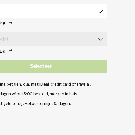
ing
ing
Selecteer
line betalen, o.a. met iDeal, credit card of PayPal.
agen vóór 15:00 besteld, morgen in huis.
d, geld terug. Retourtermijn 30 dagen.