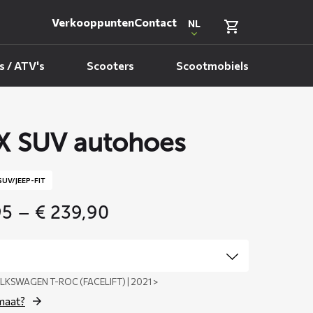
Verkooppunten
Contact
NL
 / ATV's
Scooters
Scootmobiels
 SUV autohoes
SUV/JEEP-FIT
Price
95
–
€
239,90
range:
€ 179,95
through
€ 239,90
LKSWAGEN T-ROC (FACELIFT) | 2021 >
 maat?