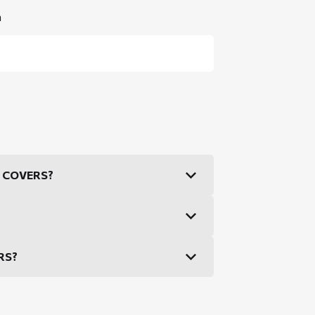
n
DS COVERS?
ERS?