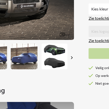
Zie toelicht
1 / 7
Zie toelicht
Veilig on
Op werkd
Niet goe
ng