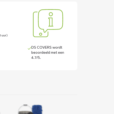
0 uur)
DS COVERS wordt
beoordeeld met een
4.7/5
.
Lees
meer