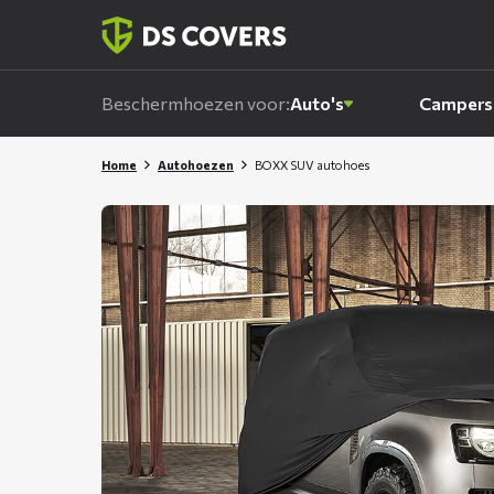
Skiplinks
Beschermhoezen voor:
Auto's
Campers
Home
Autohoezen
BOXX SUV autohoes