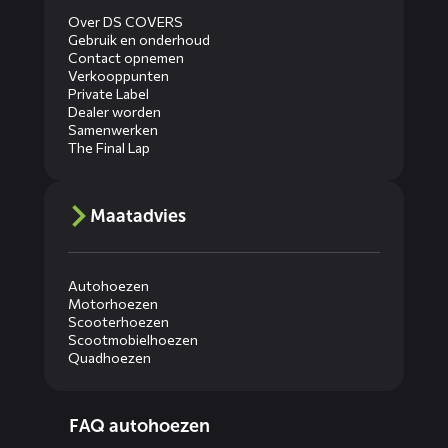
Over DS COVERS
Gebruik en onderhoud
Contact opnemen
Verkooppunten
Private Label
Dealer worden
Samenwerken
The Final Lap
Maatadvies
Autohoezen
Motorhoezen
Scooterhoezen
Scootmobielhoezen
Quadhoezen
Diensten
FAQ autohoezen
menus