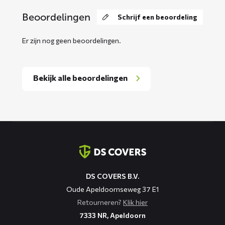
Beoordelingen
Schrijf een beoordeling
Er zijn nog geen beoordelingen.
Bekijk alle beoordelingen
Contact
informatie
DS COVERS B.V.
Oude Apeldoornseweg 37 E1
Retourneren?
Klik hier
7333 NR, Apeldoorn