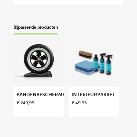
Bijpassende producten
Lees
Lees
meer
meer
over
over
Bandenbeschermers
Interieurpakket
ET
BANDENBESCHERMERS
INTERIEURPAKKET
€
249,95
€
49,95