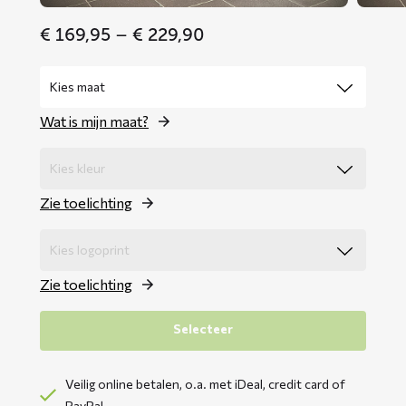
Price
€
169,95
–
€
229,90
range:
€ 169,95
through
€ 229,90
Wat is mijn maat?
Zie toelichting
Zie toelichting
Selecteer
Veilig online betalen, o.a. met iDeal, credit card of
PayPal.