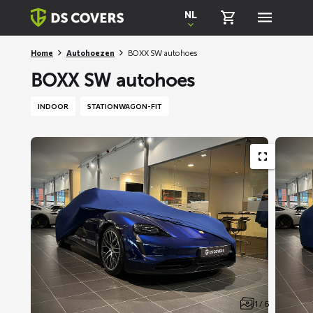
Skiplinks
NL
Home
Autohoezen
BOXX SW autohoes
BOXX SW autohoes
INDOOR
STATIONWAGON-FIT
1 / 6