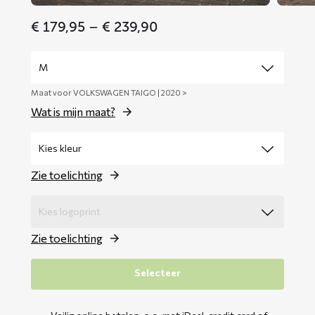
Price
€
179,95
–
€
239,90
range:
€ 179,95
through
€ 239,90
Maat voor VOLKSWAGEN TAIGO | 2020 >
Wat is mijn maat?
Zie toelichting
Zie toelichting
Selecteer