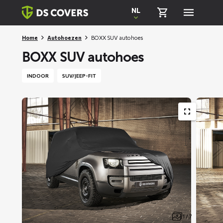
Skiplinks
NL
Home
Autohoezen
BOXX SUV autohoes
BOXX SUV autohoes
INDOOR
SUV/JEEP-FIT
1 / 7