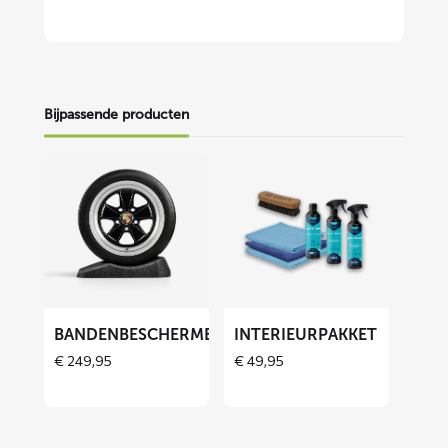
Bijpassende producten
Lees
Lees
meer
meer
over
over
Bandenbeschermers
Interieurpakket
ET
BANDENBESCHERMERS
INTERIEURPAKKET
€
249,95
€
49,95