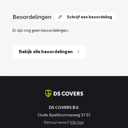
Beoordelingen
Schrijf een beoordeling
Er zijn nog geen beoordelingen.
Bekijk alle beoordelingen
Contact
informatie
DS COVERS B.V.
Oude Apeldoornseweg 37 E1
Retourneren?
Klik hier