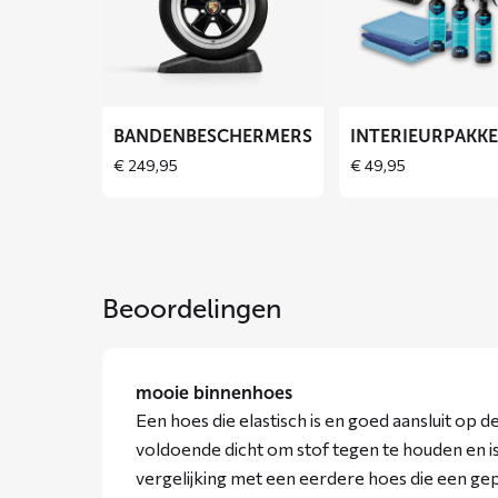
over
over
Bandenbeschermers
Interieurpakket
BANDENBESCHERMERS
INTERIEURPAKK
€
249,95
€
49,95
Beoordelingen
mooie binnenhoes
Een hoes die elastisch is en goed aansluit op d
voldoende dicht om stof tegen te houden en is
vergelijking met een eerdere hoes die een ge