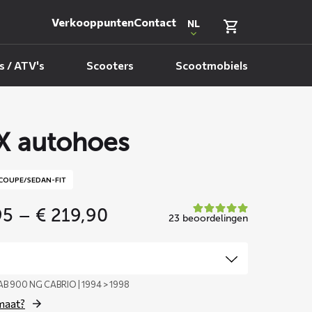
Verkooppunten
Contact
NL
 / ATV's
Scooters
Scootmobiels
 autohoes
COUPE/SEDAN-FIT
Price
95
–
€
219,90
23 beoordelingen
range:
€ 159,95
through
€ 219,90
B 900 NG CABRIO | 1994 > 1998
 maat?