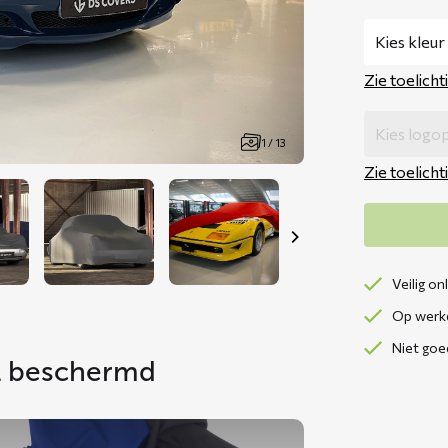
Zie toelicht
1 / 13
Zie toelicht
Veilig on
Op werkd
Niet goe
ol beschermd