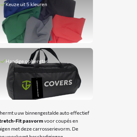
Keuze uit 5 kleuren
Handige opbergtas
ermt u uw binnengestalde auto effectief
tretch-Fit pasvorm
voor coupés en
tuigen met deze carrosserievorm. De
k en voorkomt beschadigingen.