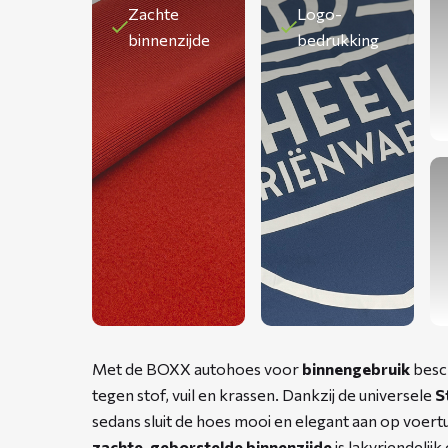
Zachte
Logo-
binnenzijde
bedrukking
Met de BOXX autohoes voor
binnengebruik
besch
tegen stof, vuil en krassen. Dankzij de universele
S
sedans sluit de hoes mooi en elegant aan op voer
zachte, geborstelde binnenzijde
is lakvriendelij