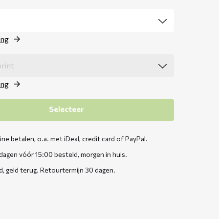
ing
ing
Selecteer
line betalen, o.a. met iDeal, credit card of PayPal.
agen vóór 15:00 besteld, morgen in huis.
d, geld terug. Retourtermijn 30 dagen.