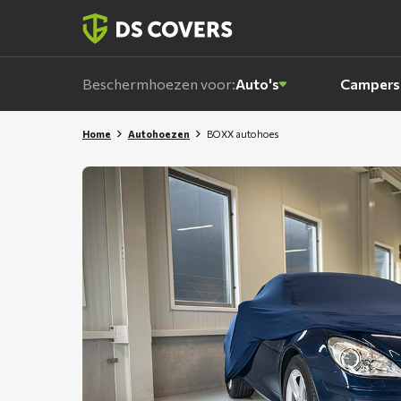
Skiplinks
Beschermhoezen voor:
Auto's
Campers
Home
Autohoezen
BOXX autohoes