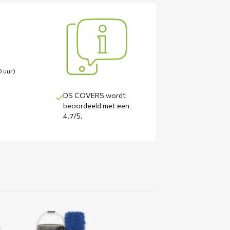
0 uur)
DS COVERS wordt
beoordeeld met een
4.7/5
.
Lees
meer