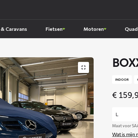
 & Caravans
Fietsen
Motoren
Quads
BOXX
INDOOR
€
159,
Maat voor SAA
Wat is mijn