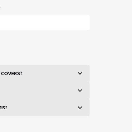
n
DS COVERS?
ERS?