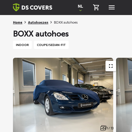
Skiplinks
NL
Home
Autohoezen
BOXX autohoes
BOXX autohoes
INDOOR
COUPE/SEDAN-FIT
1 / 13