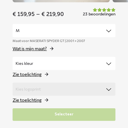
Price
€
159,95
–
€
219,90
23 beoordelingen
range:
€ 159,95
through
€ 219,90
Maat voor MASERATI SPYDER GT | 2001 > 2007
Wat is mijn maat?
Zie toelichting
Zie toelichting
Selecteer