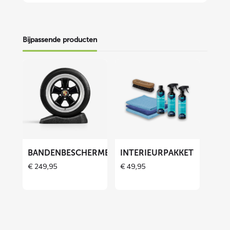
Bijpassende producten
Lees
Lees
meer
meer
over
over
Bandenbeschermers
Interieurpakket
ET
BANDENBESCHERMERS
INTERIEURPAKKET
€
249,95
€
49,95