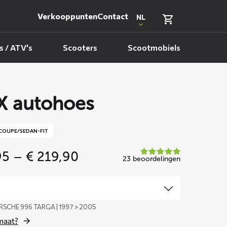
Verkooppunten
Contact
NL
 / ATV's
Scooters
Scootmobiels
 autohoes
COUPE/SEDAN-FIT
Price
95
–
€
219,90
23 beoordelingen
range:
€ 159,95
through
€ 219,90
RSCHE 996 TARGA | 1997 > 2005
 maat?