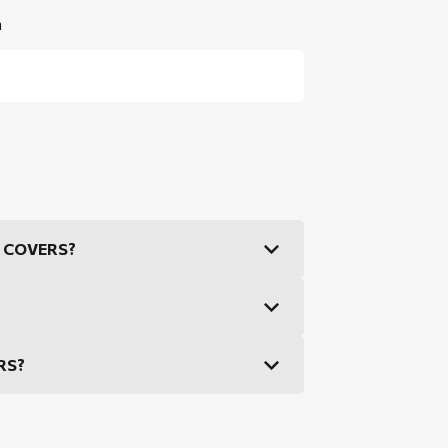
n
DS COVERS?
ERS?