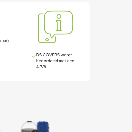
0 uur)
DS COVERS wordt
beoordeeld met een
4.7/5
.
Lees
meer