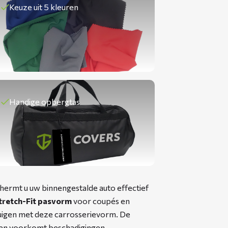
Keuze uit 5 kleuren
Handige opbergtas
ermt u uw binnengestalde auto effectief
tretch-Fit pasvorm
voor coupés en
tuigen met deze carrosserievorm. De
k en voorkomt beschadigingen.