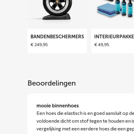
over
over
Bandenbeschermers
Interieurpakket
BANDENBESCHERMERS
INTERIEURPAKK
€
249,95
€
49,95
Beoordelingen
mooie binnenhoes
Een hoes die elastisch is en goed aansluit op d
voldoende dicht om stof tegen te houden en is
vergelijking met een eerdere hoes die een ge