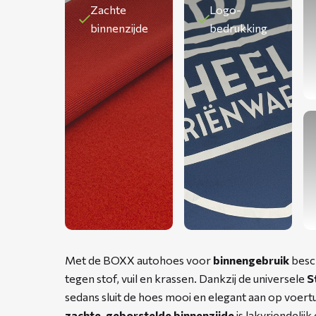
Zachte
Logo-
binnenzijde
bedrukking
Met de BOXX autohoes voor
binnengebruik
besch
tegen stof, vuil en krassen. Dankzij de universele
S
sedans sluit de hoes mooi en elegant aan op voer
zachte, geborstelde binnenzijde
is lakvriendelij