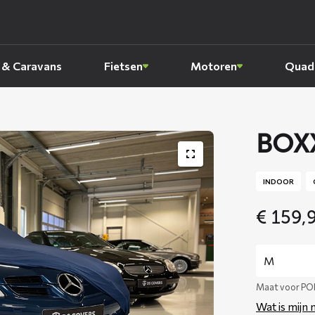
 & Caravans
Fietsen
Motoren
Quads
BOXX
INDOOR
€
159,
Maat voor PO
Wat is mijn