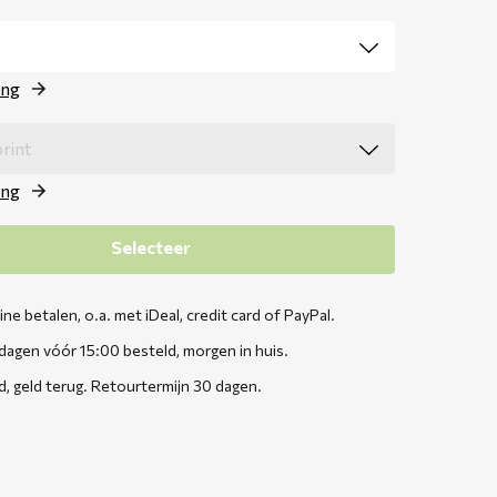
ing
ing
Selecteer
line betalen, o.a. met iDeal, credit card of PayPal.
agen vóór 15:00 besteld, morgen in huis.
d, geld terug. Retourtermijn 30 dagen.