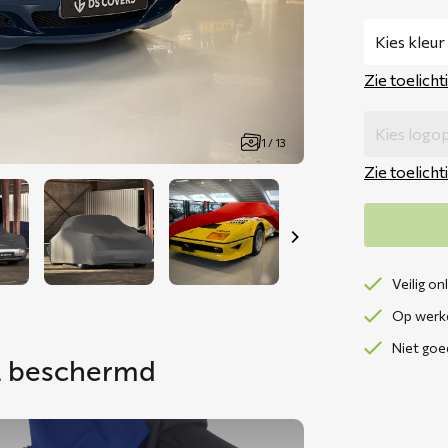
Zie toelicht
1 / 13
Zie toelicht
Veilig on
Op werkd
Niet goe
ol beschermd