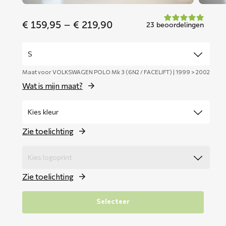
Price
€
159,95
–
€
219,90
23 beoordelingen
range:
€ 159,95
through
€ 219,90
Maat voor VOLKSWAGEN POLO Mk 3 (6N2 / FACELIFT) | 1999 > 2002
Wat is mijn maat?
Zie toelichting
Zie toelichting
Selecteer