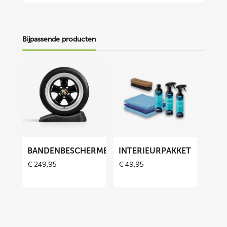
Bijpassende producten
Lees
Lees
meer
meer
over
over
Bandenbeschermers
Interieurpakket
ET
BANDENBESCHERMERS
INTERIEURPAKKET
€
249,95
€
49,95