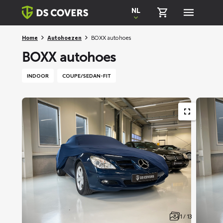
Skiplinks
NL
Home
Autohoezen
BOXX autohoes
BOXX autohoes
INDOOR
COUPE/SEDAN-FIT
1 / 13