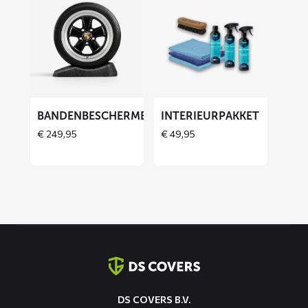
meer
meer
over
over
Bandenbeschermers
Interieurpakket
ET
BANDENBESCHERMERS
INTERIEURPAKKET
€
249,95
€
49,95
Contact
informatie
DS COVERS B.V.