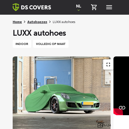
Skiplinks
NL
Home
Autohoezen
LUXX autohoes
LUXX autohoes
INDOOR
VOLLEDIG OP MAAT
1 / 24