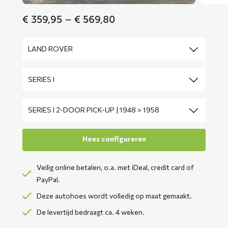
Price
€
359,95
–
€
569,80
range:
€ 359,95
through
€ 569,80
Veilig online betalen, o.a. met iDeal, credit card of
PayPal.
Deze autohoes wordt volledig op maat gemaakt.
De levertijd bedraagt ca. 4 weken.