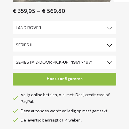
Price
€
359,95
–
€
569,80
range:
€ 359,95
through
€ 569,80
Veilig online betalen, o.a. met iDeal, credit card of
PayPal.
Deze autohoes wordt volledig op maat gemaakt.
De levertijd bedraagt ca. 4 weken.