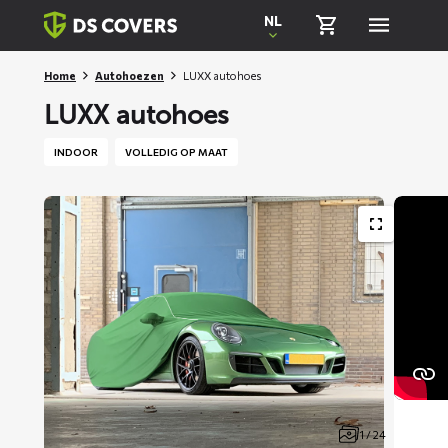
Skiplinks
NL
Home
Autohoezen
LUXX autohoes
LUXX autohoes
INDOOR
VOLLEDIG OP MAAT
1 / 24