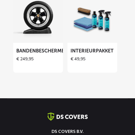
meer
meer
over
over
Bandenbeschermers
Interieurpakket
ET
BANDENBESCHERMERS
INTERIEURPAKKET
€
249,95
€
49,95
Contact
informatie
DS COVERS B.V.