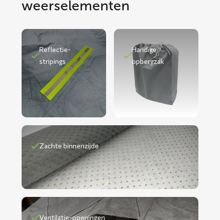
weerselementen
Reflectie-
Handige
stripings
opbergzak
Zachte binnenzijde
Ventilatie-openingen