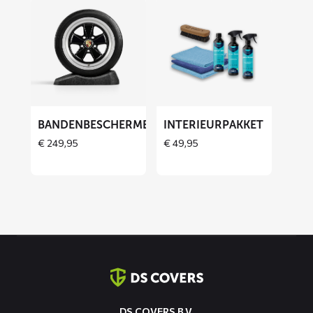
Lees
Lees
meer
meer
over
over
Bandenbeschermers
Interieurpakket
BANDENBESCHERMERS
INTERIEURPAKKET
THOES
€
249,95
€
49,95
Contact
informatie
DS COVERS B.V.