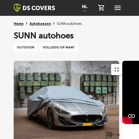
Skiplinks
NL
Home
Autohoezen
SUNN autohoes
SUNN autohoes
OUTDOOR
VOLLEDIG OP MAAT
1 / 13