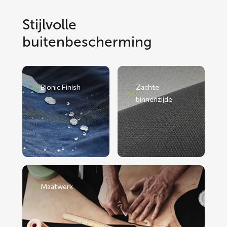
Stijlvolle
buitenbescherming
Bionic Finish
Zachte
binnenzijde
Maatwerk