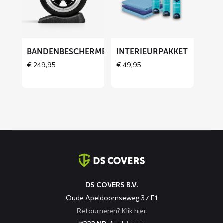
Bandenbeschermers
Interieurpakket
BANDENBESCHERMERS
INTERIEURPAKKET
THOES
€
249,95
€
49,95
Contact
informatie
DS COVERS B.V.
Oude Apeldoornseweg 37 E1
Retourneren?
Klik hier