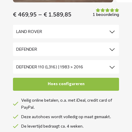
Price
€
469,95
–
€
1.589,85
1 beoordeling
range:
€ 469,95
through
€ 1.589,85
Veilig online betalen, o.a. met iDeal, credit card of
PayPal.
Deze autohoes wordt volledig op maat gemaakt.
De levertijd bedraagt ca. 4 weken.