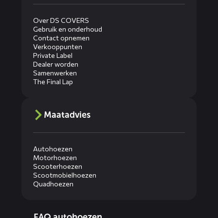
Over DS COVERS
Gebruik en onderhoud
Contact opnemen
Verkooppunten
Private Label
Dealer worden
Samenwerken
The Final Lap
Maatadvies
Autohoezen
Motorhoezen
Scooterhoezen
Scootmobielhoezen
Quadhoezen
Diensten
FAQ autohoezen
menus