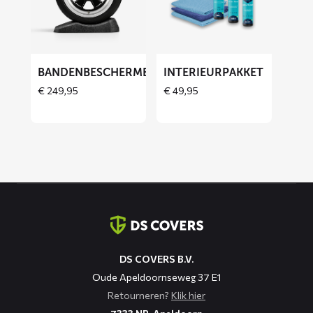
Bandenbeschermers
Interieurpakket
BANDENBESCHERMERS
INTERIEURPAKKET
THOES
€
249,95
€
49,95
Contact
informatie
DS COVERS B.V.
Oude Apeldoornseweg 37 E1
Retourneren?
Klik hier