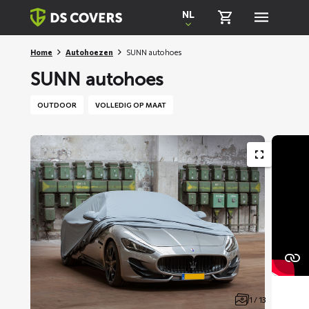
Skiplinks
NL
Home
Autohoezen
SUNN autohoes
SUNN autohoes
OUTDOOR
VOLLEDIG OP MAAT
1 / 13