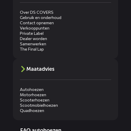
Over DS COVERS
Gebruik en onderhoud
Contact opnemen
Verkooppunten
Private Label
Dealer worden
Samenwerken
The Final Lap
Maatadvies
Autohoezen
Motorhoezen
Scooterhoezen
Scootmobielhoezen
Quadhoezen
Diensten
FAQ autohoezen
menus