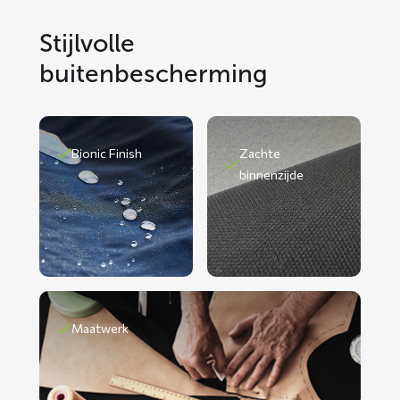
Stijlvolle
buitenbescherming
Bionic Finish
Zachte
binnenzijde
Maatwerk