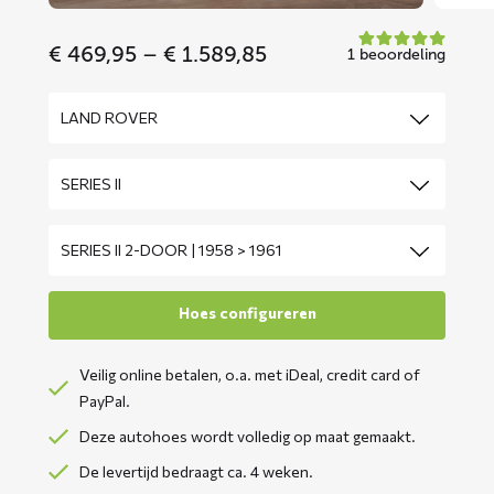
Price
€
469,95
–
€
1.589,85
1 beoordeling
range:
€ 469,95
through
€ 1.589,85
Veilig online betalen, o.a. met iDeal, credit card of
PayPal.
Deze autohoes wordt volledig op maat gemaakt.
De levertijd bedraagt ca. 4 weken.