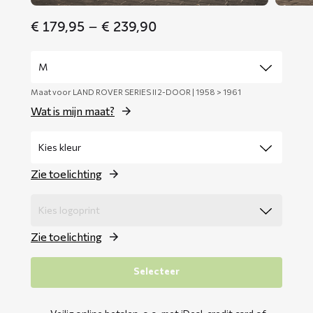
Price
€
179,95
–
€
239,90
range:
€ 179,95
through
€ 239,90
Maat voor LAND ROVER SERIES II 2-DOOR | 1958 > 1961
Wat is mijn maat?
Zie toelichting
Zie toelichting
Selecteer