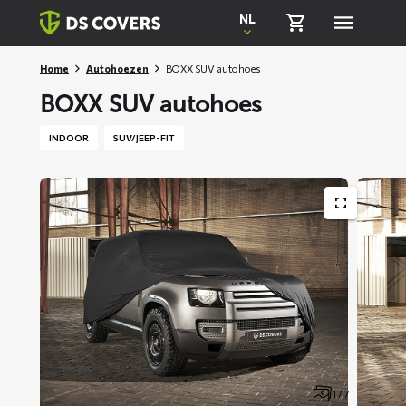
Skiplinks
NL
Home
Autohoezen
BOXX SUV autohoes
BOXX SUV autohoes
INDOOR
SUV/JEEP-FIT
1 / 7