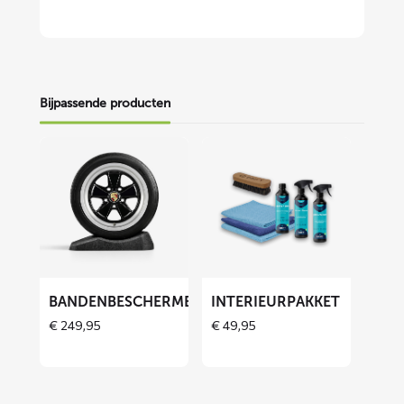
Bijpassende producten
Lees
Lees
meer
meer
over
over
Bandenbeschermers
Interieurpakket
ET
BANDENBESCHERMERS
INTERIEURPAKKET
€
249,95
€
49,95