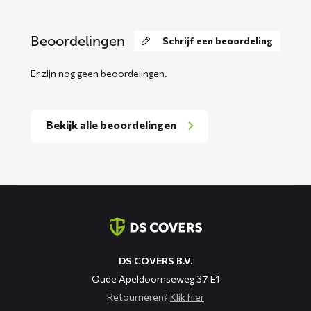
Beoordelingen
Schrijf een beoordeling
Er zijn nog geen beoordelingen.
Bekijk alle beoordelingen
Contact
informatie
DS COVERS B.V.
Oude Apeldoornseweg 37 E1
Retourneren?
Klik hier