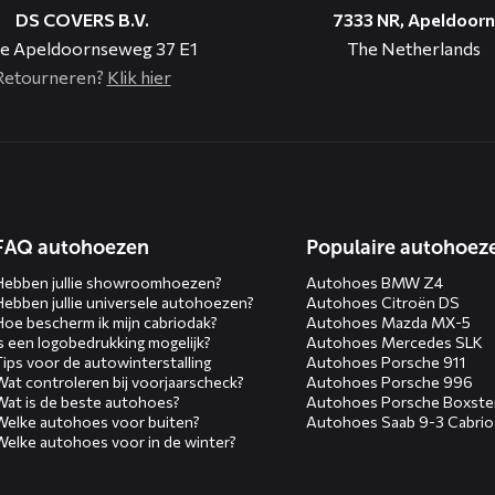
DS COVERS B.V.
7333 NR, Apeldoorn
e Apeldoornseweg 37 E1
The Netherlands
Retourneren?
Klik hier
n
FAQ autohoezen
Populaire autohoez
Hebben jullie showroomhoezen?
Autohoes BMW Z4
Hebben jullie universele autohoezen?
Autohoes Citroën DS
Hoe bescherm ik mijn cabriodak?
Autohoes Mazda MX-5
Is een logobedrukking mogelijk?
Autohoes Mercedes SLK
Tips voor de autowinterstalling
Autohoes Porsche 911
Wat controleren bij voorjaarscheck?
Autohoes Porsche 996
Wat is de beste autohoes?
Autohoes Porsche Boxste
Welke autohoes voor buiten?
Autohoes Saab 9-3 Cabrio
Welke autohoes voor in de winter?