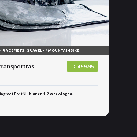
N
RACEFIETS, GRAVEL- / MOUNTAINBIKE
ransporttas
€
499,95
ing met PostNL
, binnen 1-2 werkdagen.