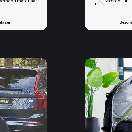
demend materiaal
Stretch-Fit
kdagen.
Bezorg
Lees
meer
over
ARROW
fietstransporttas