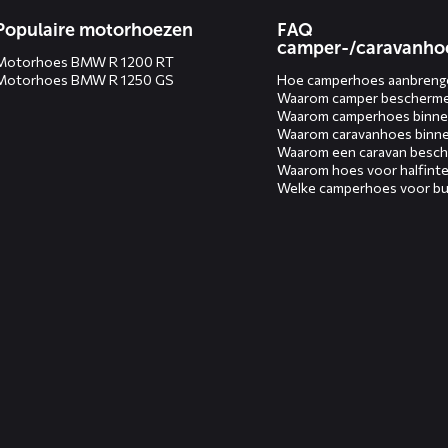
Populaire motorhoezen
FAQ
camper-/caravanho
Motorhoes BMW R 1200 RT
Motorhoes BMW R 1250 GS
Hoe camperhoes aanbreng
Waarom camper bescherm
Waarom camperhoes binne
Waarom caravanhoes binn
Waarom een caravan besc
Waarom hoes voor halfinte
Welke camperhoes voor bu