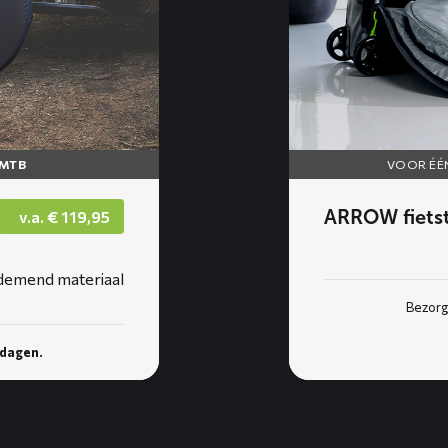
/MTB
VOOR ÉÉ
ARROW fietst
v.a.
€
119,95
demend materiaal
Bezorg
kdagen.