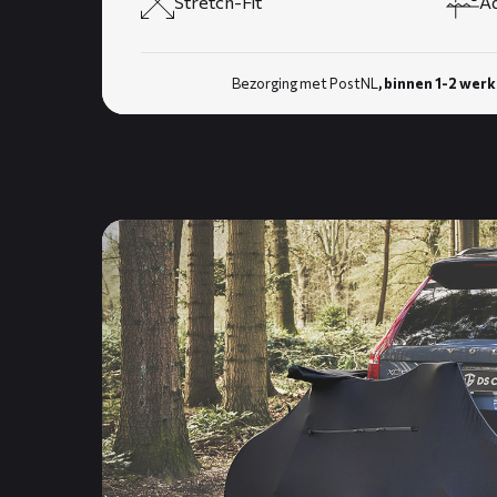
Stretch-Fit
A
Bezorging met PostNL
, binnen 1-2 wer
Lees
meer
over
TRANSPORT
fietssok