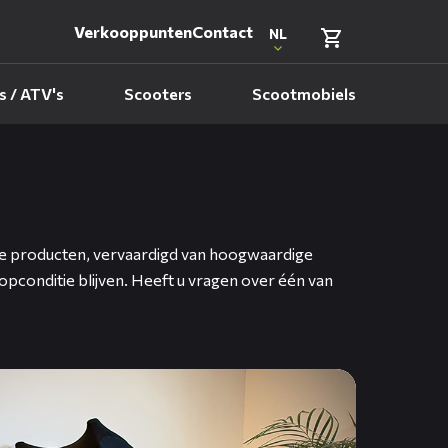
Verkooppunten
Contact
NL
 / ATV's
Scooters
Scootmobiels
le producten, vervaardigd van hoogwaardige
opconditie blijven. Heeft u vragen over één van