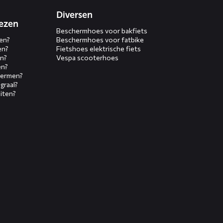
Diversen
ezen
Beschermhoes voor bakfiets
en?
Beschermhoes voor fatbike
en?
Fietshoes elektrische fiets
n?
Vespa scooterhoes
en?
hermen?
graal?
iten?