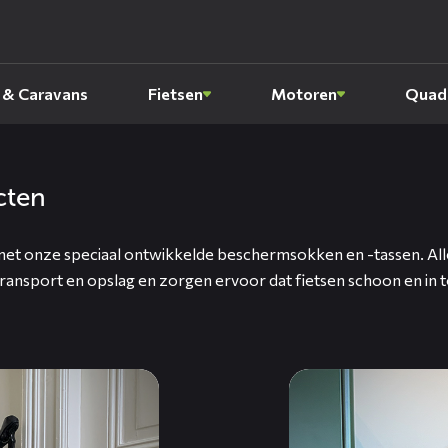
 & Caravans
Fietsen
Motoren
Quads
cten
met onze speciaal ontwikkelde beschermsokken en -tassen. Al
ransport en opslag en zorgen ervoor dat fietsen schoon en in t
Lees
meer
over