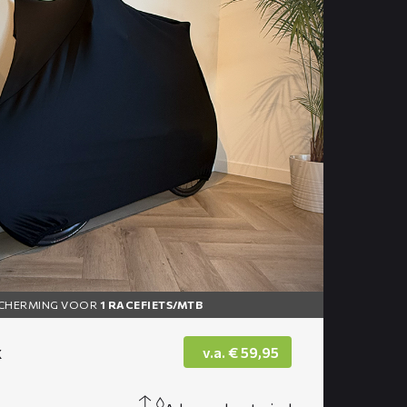
CHERMING VOOR
1 RACEFIETS/MTB
k
v.a.
€
59,95