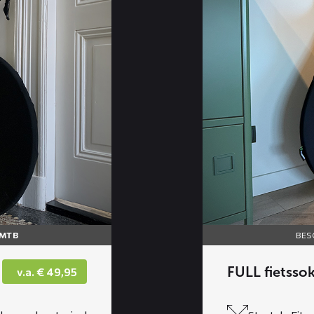
FULL
fietssok
/MTB
BES
FULL fietsso
v.a.
€
49,95