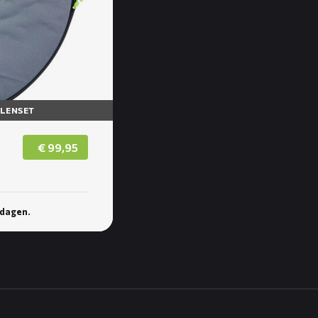
ELENSET
€
99,95
kdagen.