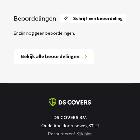
Beoordelingen
Schrijf een beoordeling
Er zijn nog geen beoordelingen.
Bekijk alle beoordelingen
Contact
informatie
DS COVERS B.V.
Oude Apeldoornseweg 37 E1
Retourneren?
Klik hier