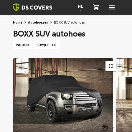
Skiplinks
NL
Home
Autohoezen
BOXX SUV autohoes
BOXX SUV autohoes
INDOOR
SUV/JEEP-FIT
1 / 7