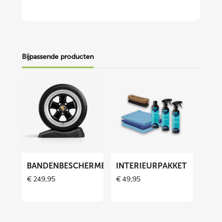
Bijpassende producten
Lees
Lees
meer
meer
over
over
Bandenbeschermers
Interieurpakket
ET
BANDENBESCHERMERS
INTERIEURPAKKET
€
249,95
€
49,95