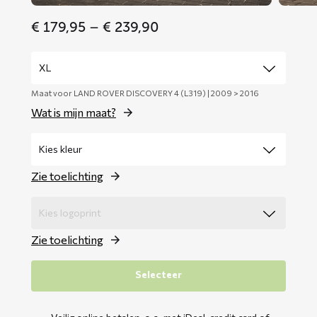
Price
€
179,95
–
€
239,90
range:
€ 179,95
through
€ 239,90
Maat voor LAND ROVER DISCOVERY 4 (L319) | 2009 > 2016
Wat is mijn maat?
Zie toelichting
Zie toelichting
Selecteer