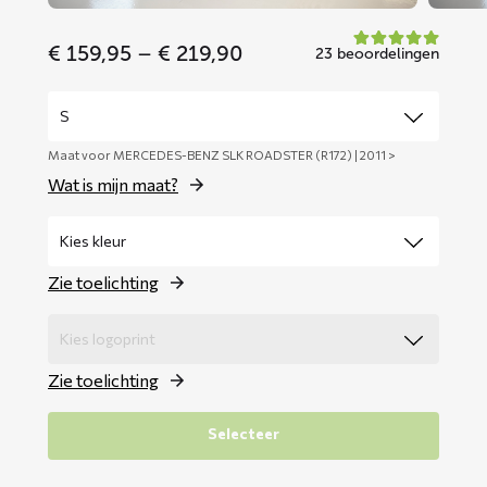
Price
€
159,95
–
€
219,90
23 beoordelingen
range:
€ 159,95
through
€ 219,90
Maat voor MERCEDES-BENZ SLK ROADSTER (R172) | 2011 >
Wat is mijn maat?
Zie toelichting
Zie toelichting
Selecteer