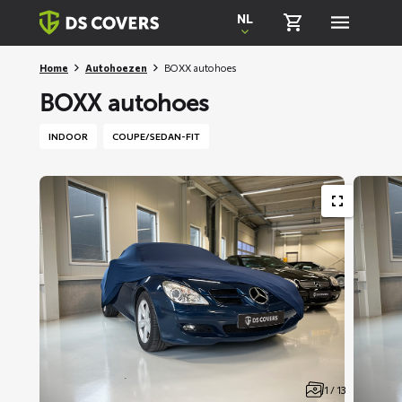
Skiplinks
NL
Home
Autohoezen
BOXX autohoes
BOXX autohoes
INDOOR
COUPE/SEDAN-FIT
1 / 13