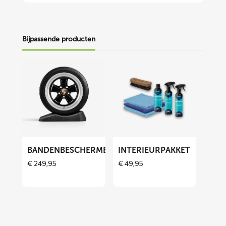
Bijpassende producten
Lees
Lees
meer
meer
over
over
Bandenbeschermers
Interieurpakket
ET
BANDENBESCHERMERS
INTERIEURPAKKET
€
249,95
€
49,95