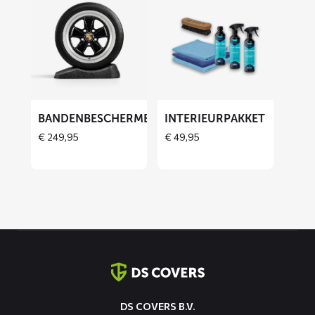
meer
meer
over
over
Bandenbeschermers
Interieurpakket
ET
BANDENBESCHERMERS
INTERIEURPAKKET
€
249,95
€
49,95
Contact
informatie
DS COVERS B.V.