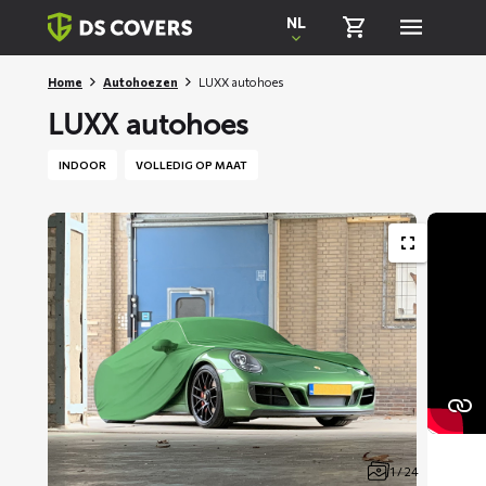
Skiplinks
NL
Home
Autohoezen
LUXX autohoes
LUXX autohoes
INDOOR
VOLLEDIG OP MAAT
1 / 24