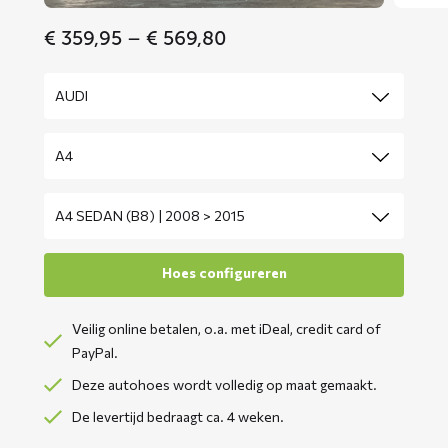
Price
€
359,95
–
€
569,80
range:
€ 359,95
through
€ 569,80
Veilig online betalen, o.a. met iDeal, credit card of
PayPal.
Deze autohoes wordt volledig op maat gemaakt.
De levertijd bedraagt ca. 4 weken.