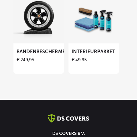
meer
meer
over
over
Bandenbeschermers
Interieurpakket
ET
BANDENBESCHERMERS
INTERIEURPAKKET
€
249,95
€
49,95
Contact
informatie
DS COVERS B.V.