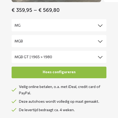
Price
€
359,95
–
€
569,80
range:
€ 359,95
through
€ 569,80
Veilig online betalen, o.a. met iDeal, credit card of
PayPal.
Deze autohoes wordt volledig op maat gemaakt.
De levertijd bedraagt ca. 4 weken.