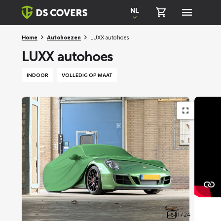
Skiplinks
NL
Home
Autohoezen
LUXX autohoes
LUXX autohoes
INDOOR
VOLLEDIG OP MAAT
1 / 24