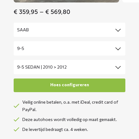
Price
€
359,95
–
€
569,80
range:
€ 359,95
through
€ 569,80
Veilig online betalen, o.a. met iDeal, credit card of
PayPal.
Deze autohoes wordt volledig op maat gemaakt.
De levertijd bedraagt ca. 4 weken.