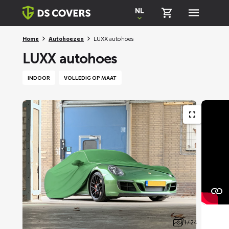
Skiplinks
NL
Home
Autohoezen
LUXX autohoes
LUXX autohoes
INDOOR
VOLLEDIG OP MAAT
1 / 24