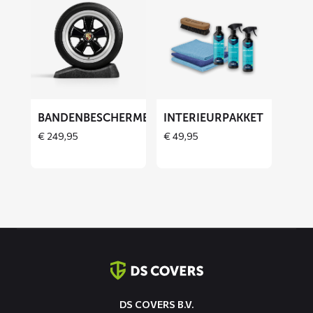
meer
meer
over
over
Bandenbeschermers
Interieurpakket
ET
BANDENBESCHERMERS
INTERIEURPAKKET
€
249,95
€
49,95
Contact
informatie
DS COVERS B.V.