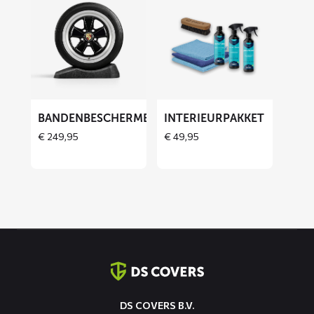
meer
meer
over
over
Bandenbeschermers
Interieurpakket
ET
BANDENBESCHERMERS
INTERIEURPAKKET
€
249,95
€
49,95
Contact
informatie
DS COVERS B.V.