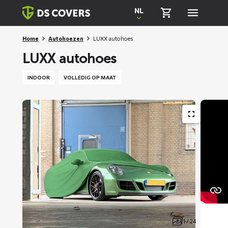
Skiplinks
NL
Home
Autohoezen
LUXX autohoes
LUXX autohoes
INDOOR
VOLLEDIG OP MAAT
1 / 24