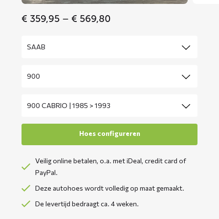
Price
€
359,95
–
€
569,80
range:
€ 359,95
through
€ 569,80
Veilig online betalen, o.a. met iDeal, credit card of
PayPal.
Deze autohoes wordt volledig op maat gemaakt.
De levertijd bedraagt ca. 4 weken.