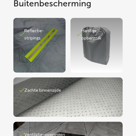
Buitenbescherming
Reflectie-
Handige
stripings
opbergzak
Zachte binnenzijde
Ventilatie-openingen