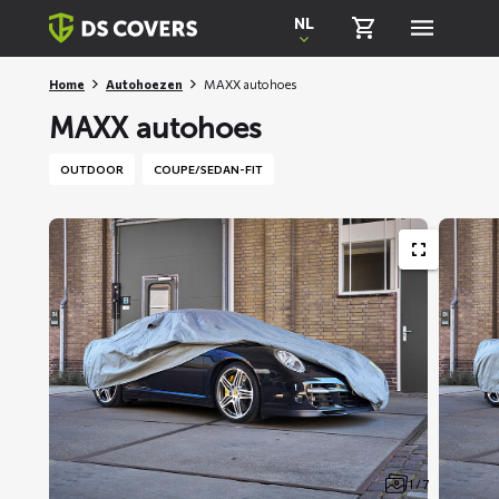
Skiplinks
NL
Home
Autohoezen
MAXX autohoes
MAXX autohoes
OUTDOOR
COUPE/SEDAN-FIT
1 / 7