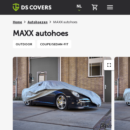
Skiplinks
NL
Home
Autohoezen
MAXX autohoes
MAXX autohoes
OUTDOOR
COUPE/SEDAN-FIT
1 / 7