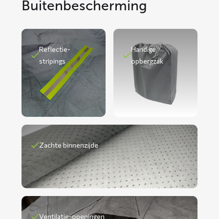
Buitenbescherming
Reflectie-
Handige
stripings
opbergzak
Zachte binnenzijde
Ventilatie-openingen