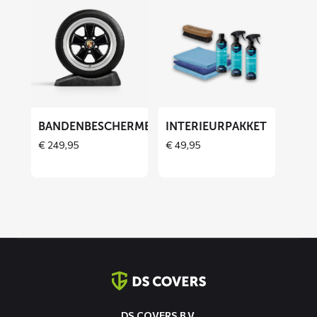
Lees
Lees
meer
meer
over
over
Bandenbeschermers
Interieurpakket
BANDENBESCHERMERS
INTERIEURPAKKET
THOES
€
249,95
€
49,95
Contact
informatie
DS COVERS B.V.