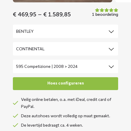
Price
€
469,95
–
€
1.589,85
1 beoordeling
range:
€ 469,95
through
€ 1.589,85
Veilig online betalen, o.a. met iDeal, credit card of
PayPal.
Deze autohoes wordt volledig op maat gemaakt.
De levertijd bedraagt ca. 4 weken.