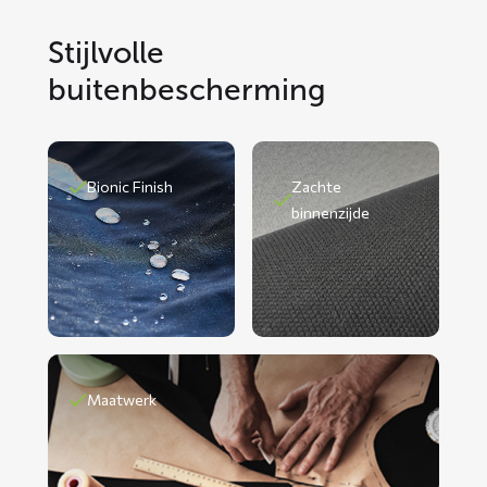
Stijlvolle
buitenbescherming
Bionic Finish
Zachte
binnenzijde
Maatwerk