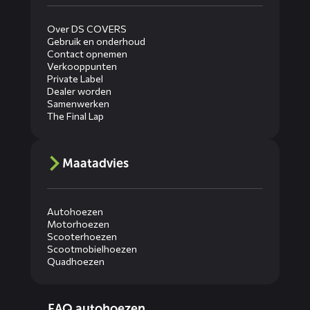
Over DS COVERS
Gebruik en onderhoud
Contact opnemen
Verkooppunten
Private Label
Dealer worden
Samenwerken
The Final Lap
Maatadvies
Autohoezen
Motorhoezen
Scooterhoezen
Scootmobielhoezen
Quadhoezen
Diensten
FAQ autohoezen
menus