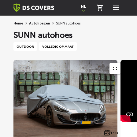
Skiplinks
NL
Home
Autohoezen
SUNN autohoes
SUNN autohoes
OUTDOOR
VOLLEDIG OP MAAT
1 / 13