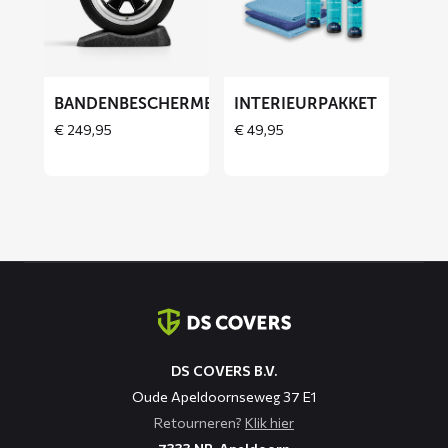
Bandenbeschermers
Interieurpakket
BANDENBESCHERMERS
INTERIEURPAKKET
THOES
€
249,95
€
49,95
Contact
informatie
DS COVERS B.V.
Oude Apeldoornseweg 37 E1
Retourneren?
Klik hier