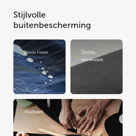
Stijlvolle
buitenbescherming
Bionic Finish
Zachte
binnenzijde
Maatwerk