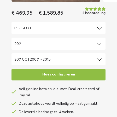
Price
€
469,95
–
€
1.589,85
1 beoordeling
range:
€ 469,95
through
€ 1.589,85
Veilig online betalen, o.a. met iDeal, credit card of
PayPal.
Deze autohoes wordt volledig op maat gemaakt.
De levertijd bedraagt ca. 4 weken.