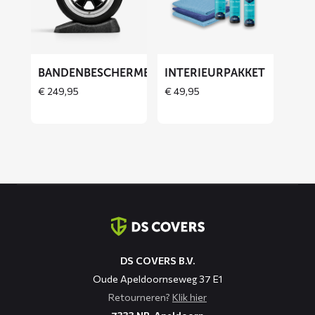
Bandenbeschermers
Interieurpakket
BANDENBESCHERMERS
INTERIEURPAKKET
THOES
€
249,95
€
49,95
Contact
informatie
DS COVERS B.V.
Oude Apeldoornseweg 37 E1
Retourneren?
Klik hier