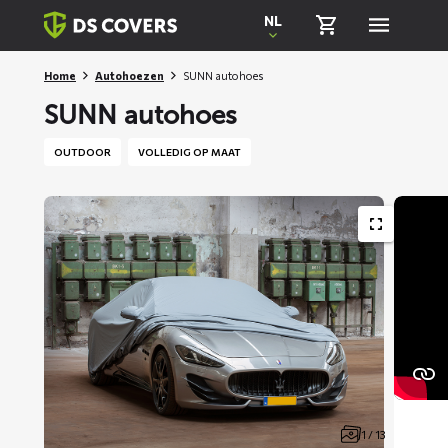
Skiplinks
NL
Home
Autohoezen
SUNN autohoes
SUNN autohoes
OUTDOOR
VOLLEDIG OP MAAT
1 / 13