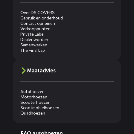
Over DS COVERS
Gebruik en onderhoud
Contact opnemen
Verkooppunten
Private Label
Dealer worden
Samenwerken
The Final Lap
Maatadvies
Autohoezen
Motorhoezen
Scooterhoezen
Scootmobielhoezen
Quadhoezen
Diensten
FAQ autohoezen
menus