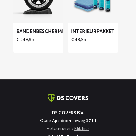
Bandenbeschermers
Interieurpakket
BANDENBESCHERMERS
INTERIEURPAKKET
THOES
€
249,95
€
49,95
Contact
informatie
DS COVERS B.V.
Oude Apeldoornseweg 37 E1
Retourneren?
Klik hier