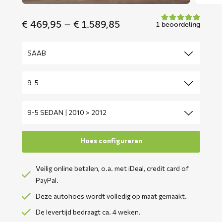
Price
€
469,95
–
€
1.589,85
1 beoordeling
range:
€ 469,95
through
€ 1.589,85
Veilig online betalen, o.a. met iDeal, credit card of
PayPal.
Deze autohoes wordt volledig op maat gemaakt.
De levertijd bedraagt ca. 4 weken.