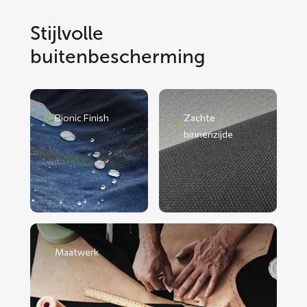
Stijlvolle
buitenbescherming
Bionic Finish
Zachte
binnenzijde
Maatwerk