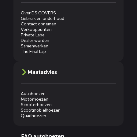
Over DS COVERS
Gebruik en onderhoud
Contact opnemen
Verkooppunten
Private Label
Dealer worden
Samenwerken
The Final Lap
Maatadvies
Autohoezen
Motorhoezen
Scooterhoezen
Scootmobielhoezen
Quadhoezen
Diensten
FAQ autohoezen
menus