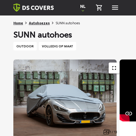
Skiplinks
NL
Home
Autohoezen
SUNN autohoes
SUNN autohoes
OUTDOOR
VOLLEDIG OP MAAT
1 / 13