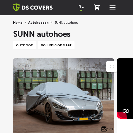
Skiplinks
NL
Home
Autohoezen
SUNN autohoes
SUNN autohoes
OUTDOOR
VOLLEDIG OP MAAT
1 / 13