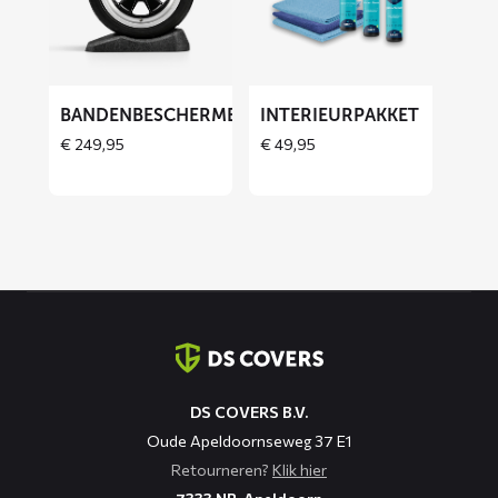
Bandenbeschermers
Interieurpakket
BANDENBESCHERMERS
INTERIEURPAKKET
THOES
€
249,95
€
49,95
Contact
informatie
DS COVERS B.V.
Oude Apeldoornseweg 37 E1
Retourneren?
Klik hier