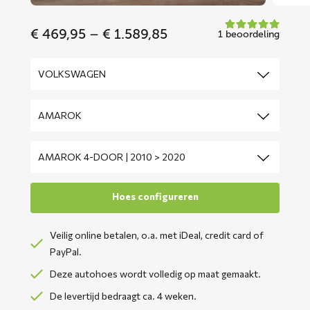
Price
€
469,95
–
€
1.589,85
1 beoordeling
range:
€ 469,95
through
€ 1.589,85
Veilig online betalen, o.a. met iDeal, credit card of
PayPal.
Deze autohoes wordt volledig op maat gemaakt.
De levertijd bedraagt ca. 4 weken.