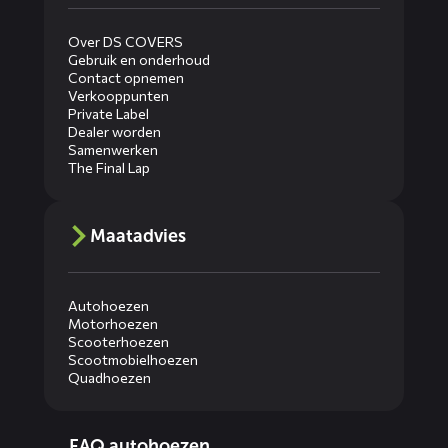
Over DS COVERS
Gebruik en onderhoud
Contact opnemen
Verkooppunten
Private Label
Dealer worden
Samenwerken
The Final Lap
Maatadvies
Autohoezen
Motorhoezen
Scooterhoezen
Scootmobielhoezen
Quadhoezen
Diensten
FAQ autohoezen
menus