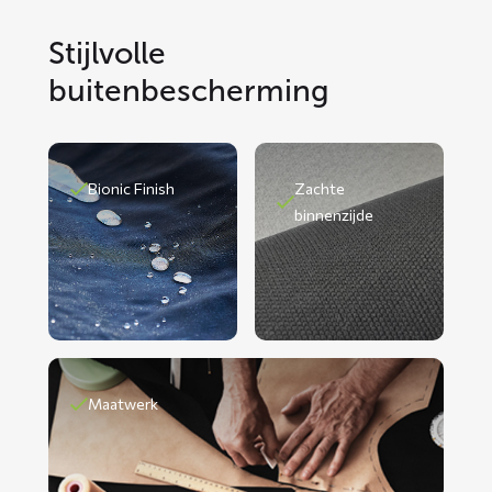
Stijlvolle
buitenbescherming
Bionic Finish
Zachte
binnenzijde
Maatwerk