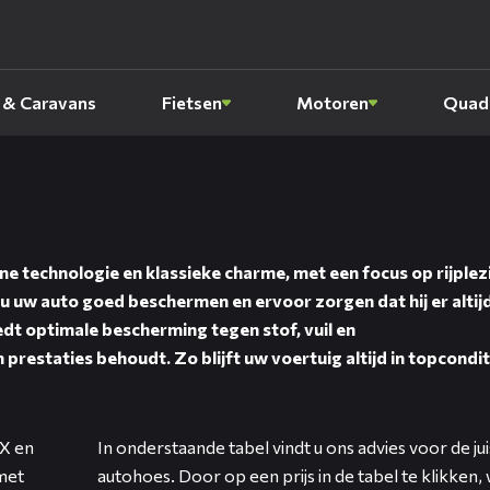
 & Caravans
Fietsen
Motoren
Quads
 technologie en klassieke charme, met een focus op rijplez
 uw auto goed beschermen en ervoor zorgen dat hij er altijd
edt optimale bescherming tegen stof, vuil en
restaties behoudt. Zo blijft uw voertuig altijd in topcondit
X en
In onderstaande tabel vindt u ons advies voor de j
met
autohoes. Door op een prijs in de tabel te klikken,