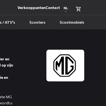
Verkooppunten
Contact
NL
 / ATV's
Scooters
Scootmobiels
ier en
 op zijn
ie en
uiste MG
 wordt u