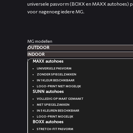
universele pasvorm (BOXX en MAXX autohoes) p
voor nagenoeg iedere MG.
MG modellen
OUTDOOR
INDOOR
MAXX autohoes
UNIVERSELE PASVORM
ZONDER SPIEGELZAKKEN
IN 1 KLEUR BESCHIKBAAR
LOGO-PRINT NIET MOGELIJK
SUNN autohoes
VOLLEDIG OP MAAT GEMAAKT
MET SPIEGELZAKKEN
IN 5 KLEUREN BESCHIKBAAR
LOGO-PRINT MOGELIJK
BOXX autohoes
STRETCH-FIT PASVORM