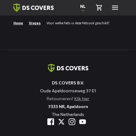
Skiplinks
NL
Home
Vragen
Voor welke fiets is deze fietssok geschikt?
Contact
informatie
DS COVERS B.V.
Oude Apeldoornseweg 37 E1
Retourneren?
Klik hier
7333 NR, Apeldoorn
The Netherlands