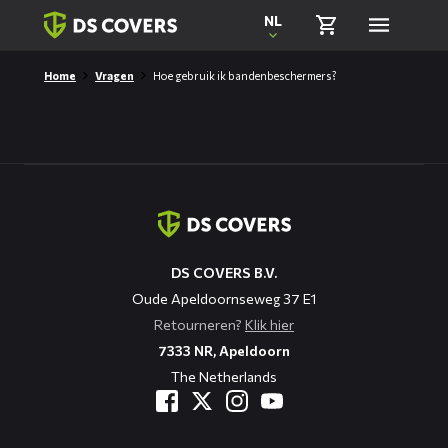
Skiplinks
NL
Home
Vragen
Hoe gebruik ik bandenbeschermers?
Contact
informatie
DS COVERS B.V.
Oude Apeldoornseweg 37 E1
Retourneren?
Klik hier
7333 NR, Apeldoorn
The Netherlands