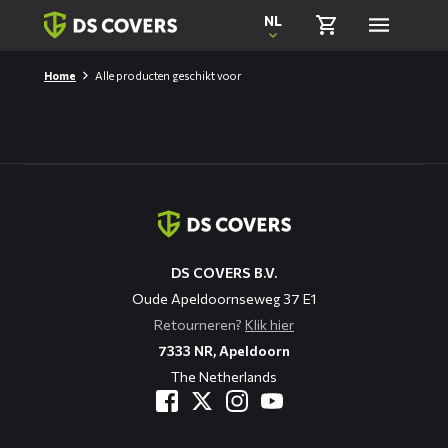
Skiplinks
NL
Home
Alle producten geschikt voor
Contact
informatie
DS COVERS B.V.
Oude Apeldoornseweg 37 E1
Retourneren?
Klik hier
7333 NR, Apeldoorn
The Netherlands