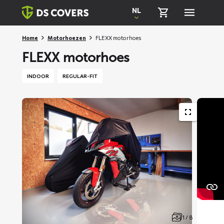
Skiplinks
NL
Home
Motorhoezen
FLEXX motorhoes
FLEXX motorhoes
INDOOR
REGULAR-FIT
1 / 8