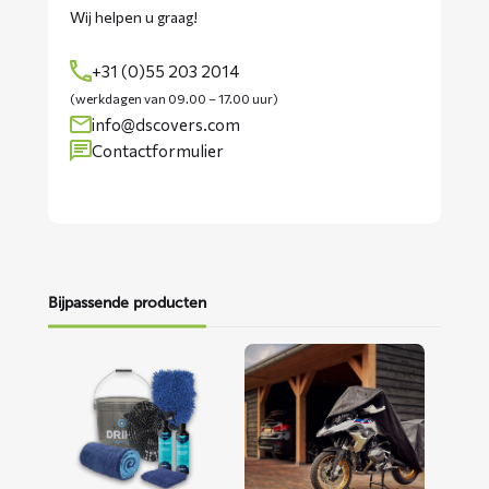
Wij helpen u graag!
+31 (0)55 203 2014
(werkdagen van 09.00 – 17.00 uur)
info@dscovers.com
Contactformulier
Bijpassende producten
Lees
Lees
meer
meer
over
over
Motorwaspakket
ALFA
motorhoes