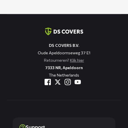
Contact
informatie
DS COVERS B.V.
Oude Apeldoornseweg 37 E1
Retourneren?
Klik hier
7333 NR, Apeldoorn
The Netherlands
Support