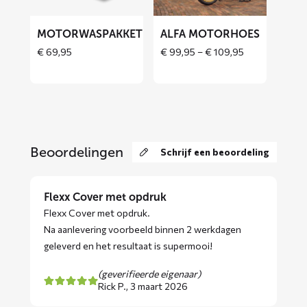
MOTORWASPAKKET
ALFA MOTORHOES
Price
€
69,95
€
99,95
–
€
109,95
range:
€ 99,95
through
€ 109,95
Beoordelingen
Schrijf een beoordeling
Flexx Cover met opdruk
Flexx Cover met opdruk.
Na aanlevering voorbeeld binnen 2 werkdagen
geleverd en het resultaat is supermooi!
(geverifieerde eigenaar)
Rick P.,
3 maart 2026