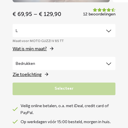
Price
€
69,95
–
€
129,90
12 beoordelingen
range:
€ 69,95
through
€ 129,90
Maat voor MOTO GUZZI V 85 TT
Wat is mijn maat?
Zie toelichting
Selecteer
Veilig online betalen, o.a. met iDeal, credit card of
PayPal.
Op werkdagen vóór 15:00 besteld, morgen in huis.