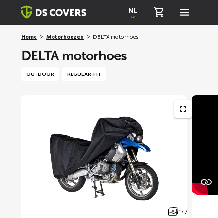
Skiplinks
NL
Home
Motorhoezen
DELTA motorhoes
DELTA motorhoes
OUTDOOR
REGULAR-FIT
1 / 7