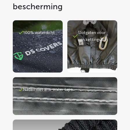
bescherming
100% waterdicht
Slotgaten voor
een kettingslot
Naden met anti-water tape