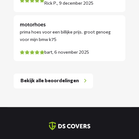
Rick P.,
9 december 2025
motorhoes
prima hoes voor een billijke prijs. groot genoeg
voor mijn bmw k75
bart,
6 november 2025
Bekijk alle beoordelingen
Contact
informatie