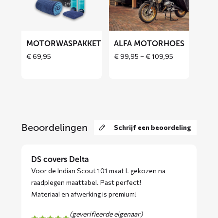
motorhoes
MOTORWASPAKKET
ALFA MOTORHOES
Price
€
69,95
€
99,95
–
€
109,95
range:
Price
€ 99,95
range:
through
€ 69,95
€ 109,95
through
€ 129,90
Beoordelingen
Schrijf een beoordeling
DS covers Delta
Voor de Indian Scout 101 maat L gekozen na
raadplegen maattabel. Past perfect!
Materiaal en afwerking is premium!
(geverifieerde eigenaar)