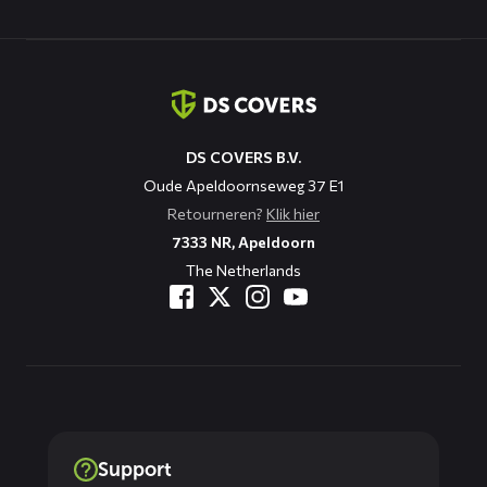
Contact
informatie
DS COVERS B.V.
Oude Apeldoornseweg 37 E1
Retourneren?
Klik hier
7333 NR, Apeldoorn
The Netherlands
Support