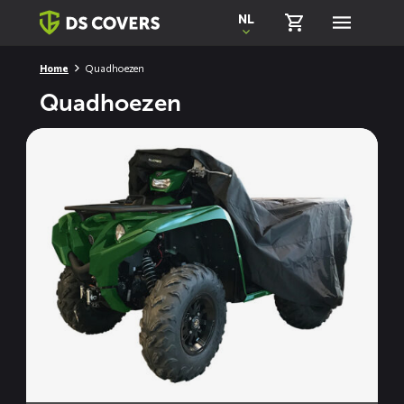
Skiplinks
NL
Home
Quadhoezen
Quadhoezen
Lees
meer
over
ECHO
quadhoes