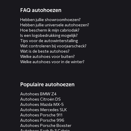
Diensten
FAQ autohoezen
menus
Hebben jullie showroomhoezen?
Hebben jullie universele autohoezen?
Hoe bescherm ik mijn cabriodak?
Is een logobedrukking mogelijk?
Tips voor de autowinterstalling
Wat controleren bij voorjaarscheck?
Wat is de beste autohoes?
Welke autohoes voor buiten?
Welke autohoes voor in de winter?
Populaire autohoezen
Autohoes BMW Z4
Autohoes Citroën DS
Autohoes Mazda MX-5
Autohoes Mercedes SLK
Autohoes Porsche 911
Autohoes Porsche 996
Autohoes Porsche Boxster
Autohoes Saab 9-3 Cabrio