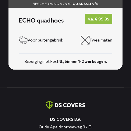
BESCHERMING VOOR
QUADS/ATV'S
v.a.
€
99,95
ECHO quadhoes
Voor buitengebruik
Twee maten
Bezorging met PostNL
, binnen 1-2 werkdagen.
Contact
informatie
DS COVERS B.V.
Oude Apeldoornseweg 37 E1