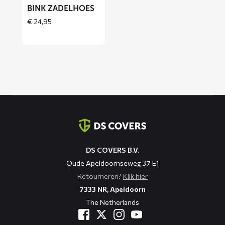
BINK ZADELHOES
€
24,95
Contact
informatie
DS COVERS B.V.
Oude Apeldoornseweg 37 E1
Retourneren?
Klik hier
7333 NR, Apeldoorn
The Netherlands