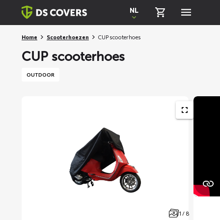
Skiplinks
NL
Home
Scooterhoezen
CUP scooterhoes
CUP scooterhoes
OUTDOOR
1 / 8