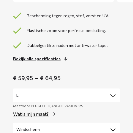
Bescherming tegen regen, stof, vorst en UV.
Elastische zoom voor perfecte omsluiting.
Dubbelgestikte naden met anti-water tape.
Bekijk alle specificaties
Price
€
59,95
–
€
64,95
range:
€ 59,95
through
€ 64,95
Maat voor PEUGEOT DJANGO EVASION 125
Wat is mijn maat?